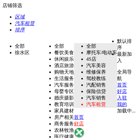
店铺筛选
区域
汽车租赁
排序
默认排
全部
全部
全部
序
徐水区
餐饮美食
摩托车/电动车
最新加
休闲娱乐
4S店
入
酒店旅游
汽车美容
购物天地
维修保养
全局导
生活服务
驾校教练
航
汽车服务
汽配销售
首页
母婴专区
保险信贷
好店
婚庆摄影
汽车销售
入驻
教育培训
汽车租赁
我的
家具建材
加载中...
房产相关
首页
商务服务
好店
农林牧渔
医疗健康