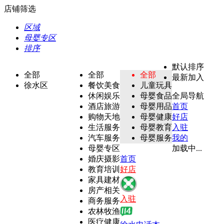
店铺筛选
区域
母婴专区
排序
默认排序
全部
全部
全部
最新加入
徐水区
餐饮美食
儿童玩具
休闲娱乐
母婴食品
全局导航
酒店旅游
母婴用品
首页
购物天地
母婴健康
好店
生活服务
母婴教育
入驻
汽车服务
母婴服务
我的
母婴专区
加载中...
婚庆摄影
首页
教育培训
好店
家具建材
房产相关
入驻
商务服务
农林牧渔
医疗健康