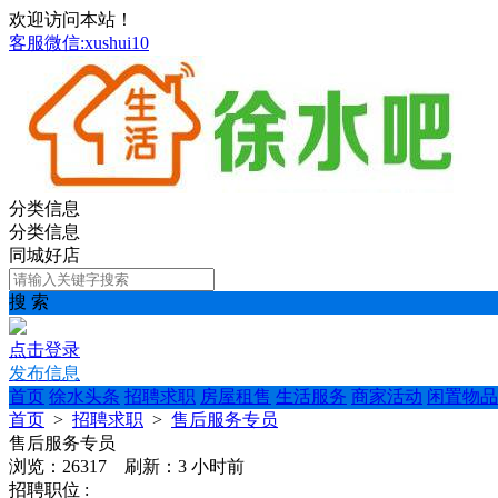
欢迎访问本站！
客服微信:xushui10
分类信息
分类信息
同城好店
搜 索
点击登录
发布信息
首页
徐水头条
招聘求职
房屋租售
生活服务
商家活动
闲置物品
首页
>
招聘求职
>
售后服务专员
售后服务专员
浏览：26317 刷新：
3 小时前
招聘职位 :