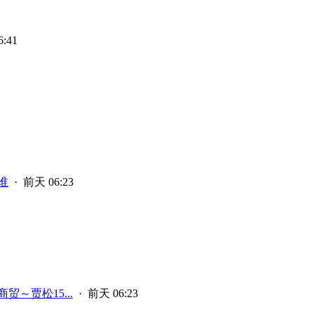
:41
谁
·
前天 06:23
贸～贾松15...
·
前天 06:23