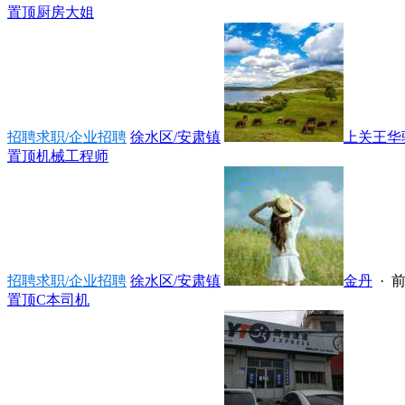
置顶
厨房大姐
招聘求职/企业招聘
徐水区/安肃镇
上关王华驴肉
置顶
机械工程师
招聘求职/企业招聘
徐水区/安肃镇
金丹
·
前
置顶
C本司机