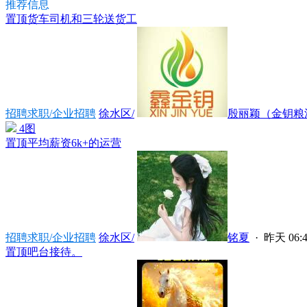
推荐信息
置顶
货车司机和三轮送货工
招聘求职/企业招聘
徐水区/
殷丽颖（金钥粮油
4图
置顶
平均薪资6k+的运营
招聘求职/企业招聘
徐水区/
铭夏
·
昨天 06:4
置顶
吧台接待。