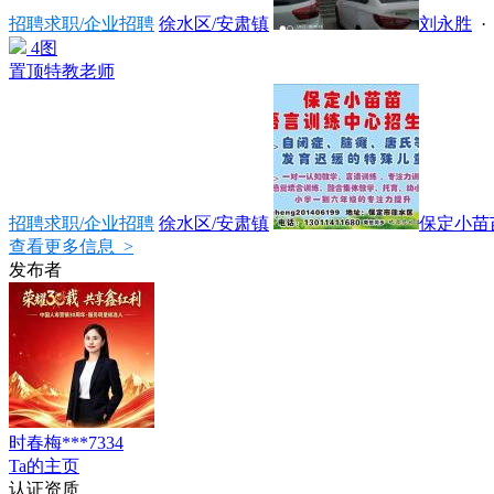
招聘求职/企业招聘
徐水区/安肃镇
刘永胜
4图
置顶
特教老师
招聘求职/企业招聘
徐水区/安肃镇
保定小苗苗
查看更多信息 >
发布者
时春梅***7334
Ta的主页
认证资质