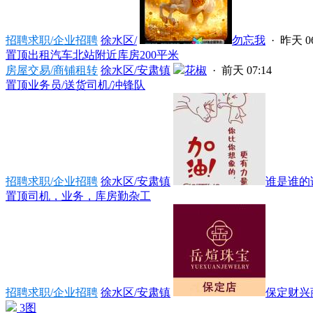
招聘求职/企业招聘
徐水区/
勿忘我
·
昨天 06
置顶
出租汽车北站附近库房200平米
房屋交易/商铺租转
徐水区/安肃镇
花椒
·
前天 07:14
置顶
业务员/送货司机/冲锋队
招聘求职/企业招聘
徐水区/安肃镇
谁是谁的
置顶
司机，业务，库房勤杂工
招聘求职/企业招聘
徐水区/安肃镇
保定财兴商
3图