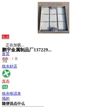
私信
正在加载...
鹏宇金属制品厂137229...
首页
发布：1 条
徐水好店
发布
徐水电话本
我的
随便说点什么