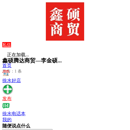
私信
正在加载...
鑫硕腾达商贸—李金硕...
首页
发布：1 条
徐水好店
发布
徐水电话本
我的
随便说点什么