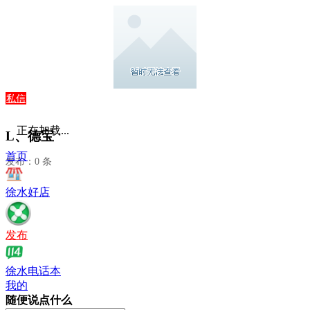
私信
正在加载...
L、德宝
首页
发布：0 条
徐水好店
发布
徐水电话本
我的
随便说点什么